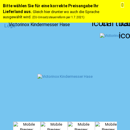
Bitte wählen Sie für eine korrekte Preisangabe Ihr
Lieferland aus.
Gleich hier drunter wo auch die Sprache
ausgewählt wird.
(EU-Umsatzsteuerreform per 1.7.2021)
Victorinox Kindermesser Hase