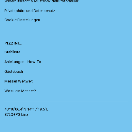
Widerrufsrecht & Muster-Widerrufsformular
Privatsphäre und Datenschutz
Cookie Einstellungen
PIZZINI....
Stahlliste
Anleitungen - How-To
Gästebuch
Messer Weltweit
Wozu ein Messer?
48°18'06.4"N 14°17'19.5"E
872Q+PG Linz