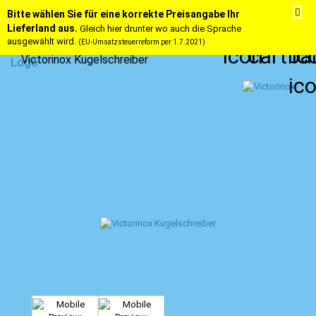
Bitte wählen Sie für eine korrekte Preisangabe Ihr
Lieferland aus.
Gleich hier drunter wo auch die Sprache
ausgewählt wird.
(EU-Umsatzsteuerreform per 1.7.2021)
Victorinox Kugelschreiber