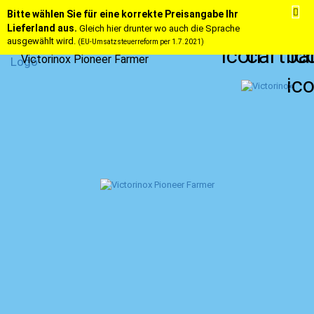
Bitte wählen Sie für eine korrekte Preisangabe Ihr
Lieferland aus.
Gleich hier drunter wo auch die Sprache
ausgewählt wird.
(EU-Umsatzsteuerreform per 1.7.2021)
Victorinox Pioneer Farmer