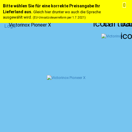
Bitte wählen Sie für eine korrekte Preisangabe Ihr
Lieferland aus.
Gleich hier drunter wo auch die Sprache
ausgewählt wird.
(EU-Umsatzsteuerreform per 1.7.2021)
Victorinox Pioneer X