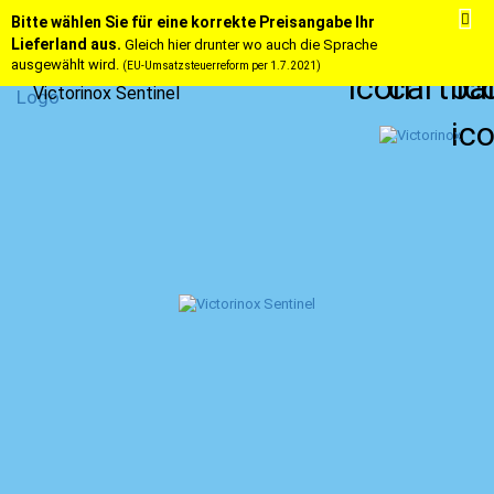
Bitte wählen Sie für eine korrekte Preisangabe Ihr
Lieferland aus.
Gleich hier drunter wo auch die Sprache
ausgewählt wird.
(EU-Umsatzsteuerreform per 1.7.2021)
Victorinox Sentinel