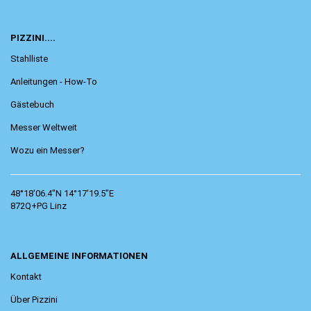
PIZZINI....
Stahlliste
Anleitungen - How-To
Gästebuch
Messer Weltweit
Wozu ein Messer?
48°18'06.4"N 14°17'19.5"E
872Q+PG Linz
ALLGEMEINE INFORMATIONEN
Kontakt
Über Pizzini