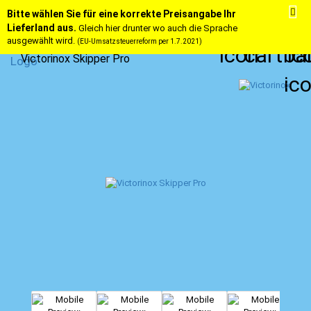
Bitte wählen Sie für eine korrekte Preisangabe Ihr
Lieferland aus.
Gleich hier drunter wo auch die Sprache
ausgewählt wird.
(EU-Umsatzsteuerreform per 1.7.2021)
Victorinox Skipper Pro