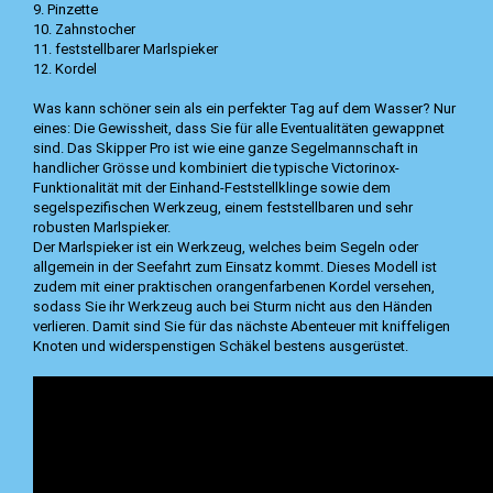
9. Pinzette
10. Zahnstocher
11. feststellbarer Marlspieker
12. Kordel
Was kann schöner sein als ein perfekter Tag auf dem Wasser? Nur
eines: Die Gewissheit, dass Sie für alle Eventualitäten gewappnet
sind. Das Skipper Pro ist wie eine ganze Segelmannschaft in
handlicher Grösse und kombiniert die typische Victorinox-
Funktionalität mit der Einhand-Feststellklinge sowie dem
segelspezifischen Werkzeug, einem feststellbaren und sehr
robusten Marlspieker.
Der Marlspieker ist ein Werkzeug, welches beim Segeln oder
allgemein in der Seefahrt zum Einsatz kommt. Dieses Modell ist
zudem mit einer praktischen orangenfarbenen Kordel versehen,
sodass Sie ihr Werkzeug auch bei Sturm nicht aus den Händen
verlieren. Damit sind Sie für das nächste Abenteuer mit kniffeligen
Knoten und widerspenstigen Schäkel bestens ausgerüstet.