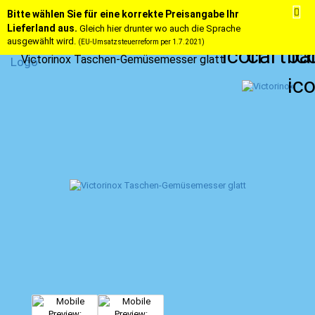
Bitte wählen Sie für eine korrekte Preisangabe Ihr
Lieferland aus.
Gleich hier drunter wo auch die Sprache
ausgewählt wird.
(EU-Umsatzsteuerreform per 1.7.2021)
Victorinox Taschen-Gemüsemesser glatt