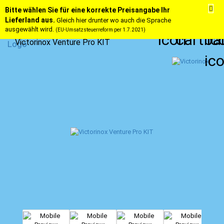
Bitte wählen Sie für eine korrekte Preisangabe Ihr
Lieferland aus.
Gleich hier drunter wo auch die Sprache
ausgewählt wird.
(EU-Umsatzsteuerreform per 1.7.2021)
Victorinox Venture Pro KIT