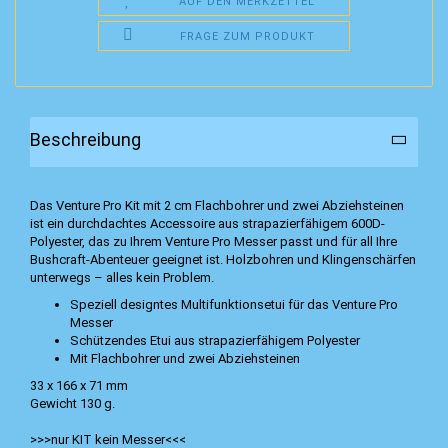
AUF DEN MERKZETTEL
FRAGE ZUM PRODUKT
Beschreibung
Das Venture Pro Kit mit 2 cm Flachbohrer und zwei Abziehsteinen
ist ein durchdachtes Accessoire aus strapazierfähigem 600D-
Polyester, das zu Ihrem Venture Pro Messer passt und für all Ihre
Bushcraft-Abenteuer geeignet ist. Holzbohren und Klingenschärfen
unterwegs – alles kein Problem.
Speziell designtes Multifunktionsetui für das Venture Pro
Messer
Schützendes Etui aus strapazierfähigem Polyester
Mit Flachbohrer und zwei Abziehsteinen
33 x 166 x 71 mm
Gewicht 130 g.
>>>nur KIT kein Messer<<<