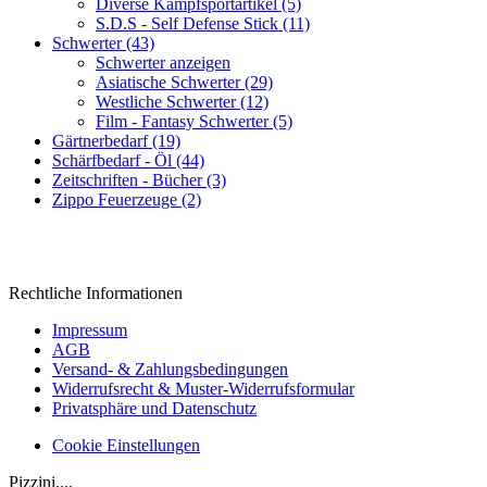
Diverse Kampfsportartikel (5)
S.D.S - Self Defense Stick (11)
Schwerter (43)
Schwerter anzeigen
Asiatische Schwerter (29)
Westliche Schwerter (12)
Film - Fantasy Schwerter (5)
Gärtnerbedarf (19)
Schärfbedarf - Öl (44)
Zeitschriften - Bücher (3)
Zippo Feuerzeuge (2)
Rechtliche Informationen
Impressum
AGB
Versand- & Zahlungsbedingungen
Widerrufsrecht & Muster-Widerrufsformular
Privatsphäre und Datenschutz
Cookie Einstellungen
Pizzini....