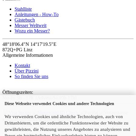
Stahlliste
Anleitungen - How-To
Gästebuch
Messer Weltweit
Wozu ein Messer?
48°18'06.4"N 14°17'19.5"E
872Q+PG Linz
Allgemeine Informationen
Kontakt
Über Pizzini
So finden Sie uns
Öffnungszeiten:
Mo-Fr. 9h - 17h (Advent-Sa.10h-17h)
Diese Webseite verwendet Cookies und andere Technologien
Wir verwenden Cookies und ähnliche Technologien, auch von
Kartenzahlungen nur mit
Secure-Code
möglich!
Drittanbietern, um die ordentliche Funktionsweise der Website zu
gewährleisten, die Nutzung unseres Angebotes zu analysieren und
Seit 1889 in Linz
Ihnen ein bestmögliches Einkaufserlebnis bieten zu können.