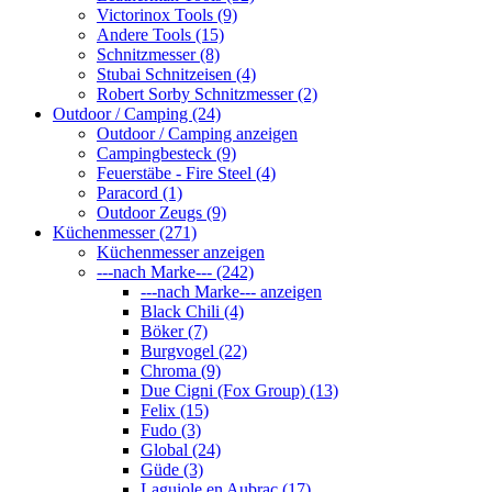
Victorinox Tools (9)
Andere Tools (15)
Schnitzmesser (8)
Stubai Schnitzeisen (4)
Robert Sorby Schnitzmesser (2)
Outdoor / Camping (24)
Outdoor / Camping anzeigen
Campingbesteck (9)
Feuerstäbe - Fire Steel (4)
Paracord (1)
Outdoor Zeugs (9)
Küchenmesser (271)
Küchenmesser anzeigen
---nach Marke--- (242)
---nach Marke--- anzeigen
Black Chili (4)
Böker (7)
Burgvogel (22)
Chroma (9)
Due Cigni (Fox Group) (13)
Felix (15)
Fudo (3)
Global (24)
Güde (3)
Laguiole en Aubrac (17)