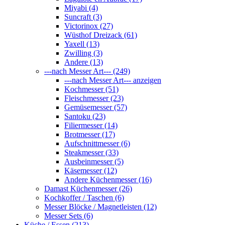
Miyabi (4)
Suncraft (3)
Victorinox (27)
Wüsthof Dreizack (61)
Yaxell (13)
Zwilling (3)
Andere (13)
---nach Messer Art--- (249)
---nach Messer Art--- anzeigen
Kochmesser (51)
Fleischmesser (23)
Gemüsemesser (57)
Santoku (23)
Filiermesser (14)
Brotmesser (17)
Aufschnittmesser (6)
Steakmesser (33)
Ausbeinmesser (5)
Käsemesser (12)
Andere Küchenmesser (16)
Damast Küchenmesser (26)
Kochkoffer / Taschen (6)
Messer Blöcke / Magnetleisten (12)
Messer Sets (6)
Küche / Essen (213)