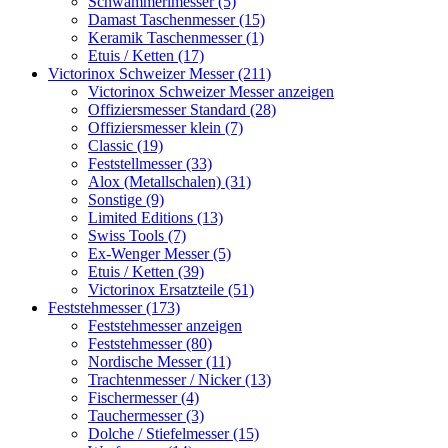
Schwammerlmesser (5)
Damast Taschenmesser (15)
Keramik Taschenmesser (1)
Etuis / Ketten (17)
Victorinox Schweizer Messer (211)
Victorinox Schweizer Messer anzeigen
Offiziersmesser Standard (28)
Offiziersmesser klein (7)
Classic (19)
Feststellmesser (33)
Alox (Metallschalen) (31)
Sonstige (9)
Limited Editions (13)
Swiss Tools (7)
Ex-Wenger Messer (5)
Etuis / Ketten (39)
Victorinox Ersatzteile (51)
Feststehmesser (173)
Feststehmesser anzeigen
Feststehmesser (80)
Nordische Messer (11)
Trachtenmesser / Nicker (13)
Fischermesser (4)
Tauchermesser (3)
Dolche / Stiefelmesser (15)