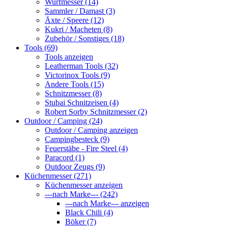
Wurfmesser (14)
Sammler / Damast (3)
Äxte / Speere (12)
Kukri / Macheten (8)
Zubehör / Sonstiges (18)
Tools (69)
Tools anzeigen
Leatherman Tools (32)
Victorinox Tools (9)
Andere Tools (15)
Schnitzmesser (8)
Stubai Schnitzeisen (4)
Robert Sorby Schnitzmesser (2)
Outdoor / Camping (24)
Outdoor / Camping anzeigen
Campingbesteck (9)
Feuerstäbe - Fire Steel (4)
Paracord (1)
Outdoor Zeugs (9)
Küchenmesser (271)
Küchenmesser anzeigen
---nach Marke--- (242)
---nach Marke--- anzeigen
Black Chili (4)
Böker (7)