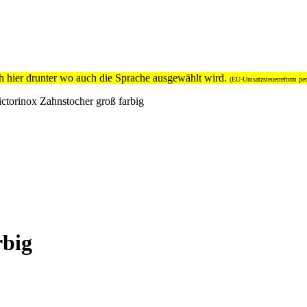
h hier drunter wo auch die Sprache ausgewählt wird.
(EU-Umsatzsteuerreform per
ictorinox Zahnstocher groß farbig
rbig