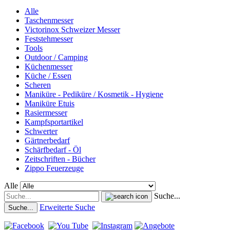
Alle
Taschenmesser
Victorinox Schweizer Messer
Feststehmesser
Tools
Outdoor / Camping
Küchenmesser
Küche / Essen
Scheren
Maniküre - Pediküre / Kosmetik - Hygiene
Maniküre Etuis
Rasiermesser
Kampfsportartikel
Schwerter
Gärtnerbedarf
Schärfbedarf - Öl
Zeitschriften - Bücher
Zippo Feuerzeuge
Alle
Suche...
Erweiterte Suche
Suche...