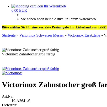
Ihr Warenkorb
0,00 EUR
Sie haben noch keine Artikel in Ihrem Warenkorb.
Gleic
Bitte wählen Sie für eine korrekte Preisangabe Ihr Lieferland aus.
Startseite
»
Victorinox Schweizer Messer
»
Victorinox Ersatzteile
»
V
Victorinox Zahnstocher groß farbig
Victorinox Zahnstocher groß fa
Art.Nr.:
10-A3641.#
Lieferzeit: