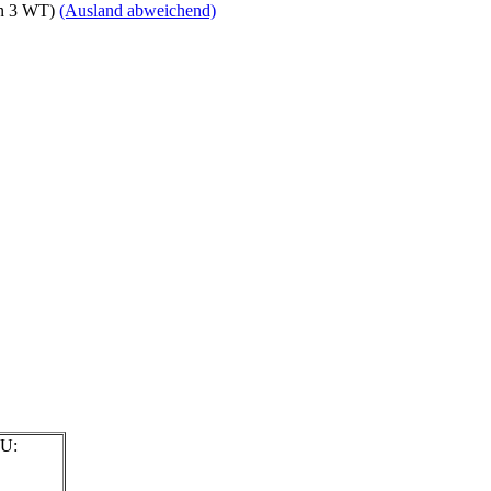
en 3 WT)
(Ausland abweichend)
EU: