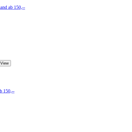
land ab 150,--
 View
b 150,--