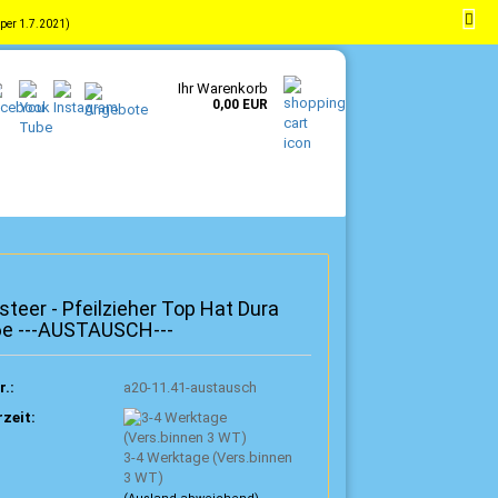
per 1.7.2021)
-
DE
Kundenlogin
Merkzettel
Ihr Warenkorb
0,00 EUR
steer - Pfeilzieher Top Hat Dura
6e ---AUSTAUSCH---
r.:
a20-11.41-austausch
rzeit:
3-4 Werktage (Vers.binnen
3 WT)