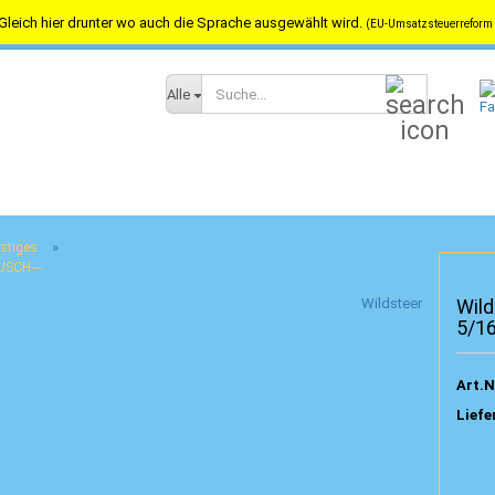
Gleich hier drunter wo auch die Sprache ausgewählt wird.
(EU-Umsatzsteuerreform 
Versandkostenfrei in Österreich ab 100,-- / nach Deutschland ab 150,-
Suche...
Alle
»
stiges
USCH---
Wildsteer
Wild
5/1
Art.N
Liefe