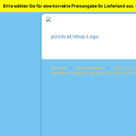
Bitte wählen Sie für eine korrekte Preisangabe Ihr Lieferland aus.
»
»
Startseite
Feststehmesser
Zubehör / Son
Wildsteer - Pfeilzieher Top Hat Dura 5/16e ---AUSTA