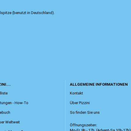
lspitze (benutzt in Deutschland).
INI....
ALLGEMEINE INFORMATIONEN
liste
Kontakt
itungen - How-To
Über Pizzini
ebuch
So finden Sie uns
er Weltweit
Öffnungszeiten:
Mo-Fr. 9h - 17h (Advent-Sa.10h-17h)