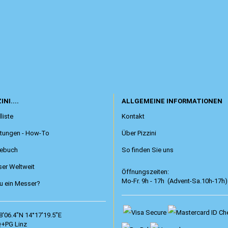
INI....
ALLGEMEINE INFORMATIONEN
liste
Kontakt
itungen - How-To
Über Pizzini
ebuch
So finden Sie uns
er Weltweit
Öffnungszeiten:
Mo-Fr. 9h - 17h (Advent-Sa.10h-17h)
 ein Messer?
8'06.4"N 14°17'19.5"E
+PG Linz