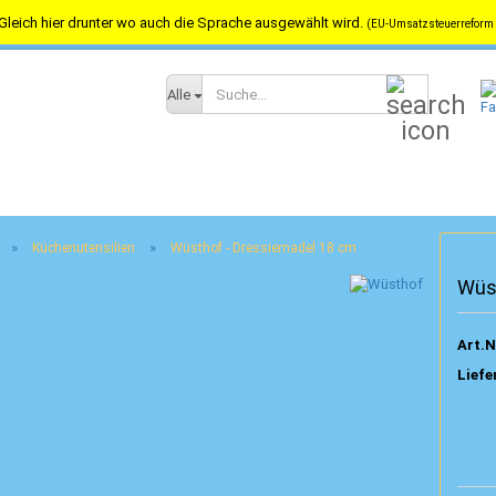
Gleich hier drunter wo auch die Sprache ausgewählt wird.
(EU-Umsatzsteuerreform 
Versandkostenfrei in Österreich ab 100,-- / nach Deutschland ab 150,-
Suche...
Alle
»
»
Küchenutensilien
Wüsthof - Dressiernadel 18 cm
Wüst
Art.N
Liefe