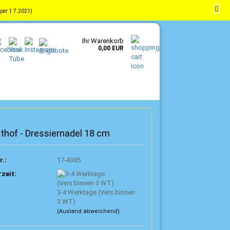
per 1.7.2021)
-
DE
Kundenlogin
Merkzettel
Ihr Warenkorb
0,00 EUR
hof - Dressiernadel 18 cm
r.:
17-4385
rzeit:
3-4 Werktage (Vers.binnen
3 WT)
(Ausland abweichend)