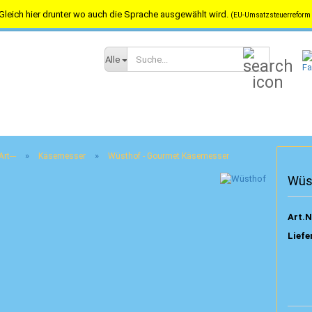
Gleich hier drunter wo auch die Sprache ausgewählt wird.
(EU-Umsatzsteuerreform 
Versandkostenfrei in Österreich ab 100,-- / nach Deutschland ab 150,-
Suche...
Alle
»
»
rt---
Käsemesser
Wüsthof - Gourmet Käsemesser
Wüs
Art.N
Liefe