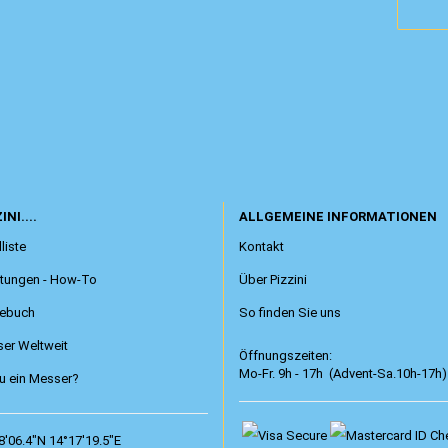
INI....
ALLGEMEINE INFORMATIONEN
liste
Kontakt
itungen - How-To
Über Pizzini
ebuch
So finden Sie uns
er Weltweit
Öffnungszeiten:
Mo-Fr. 9h - 17h (Advent-Sa.10h-17h)
 ein Messer?
8'06.4"N 14°17'19.5"E