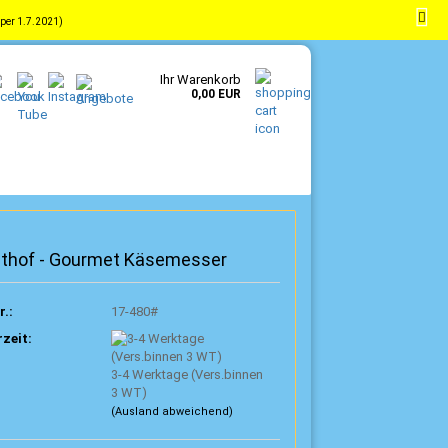
per 1.7.2021)
-
DE
Kundenlogin
Merkzettel
Ihr Warenkorb
0,00 EUR
thof - Gourmet Käsemesser
r.:
17-480#
rzeit:
3-4 Werktage (Vers.binnen
3 WT)
(Ausland abweichend)