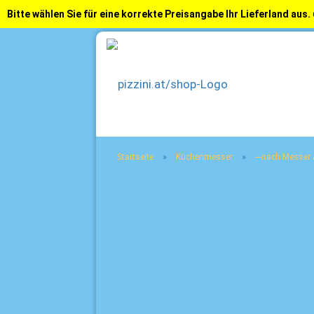
Bitte wählen Sie für eine korrekte Preisangabe Ihr Lieferland aus.
»
»
Startseite
Küchenmesser
---nach Messer A