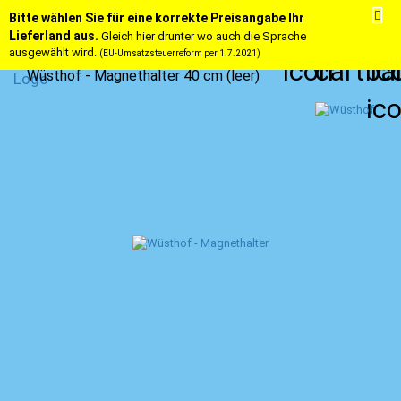
Bitte wählen Sie für eine korrekte Preisangabe Ihr
Lieferland aus.
Gleich hier drunter wo auch die Sprache
ausgewählt wird.
(EU-Umsatzsteuerreform per 1.7.2021)
Wüsthof - Magnethalter 40 cm (leer)