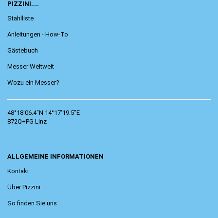
PIZZINI....
Stahlliste
Anleitungen - How-To
Gästebuch
Messer Weltweit
Wozu ein Messer?
48°18'06.4"N 14°17'19.5"E
872Q+PG Linz
ALLGEMEINE INFORMATIONEN
Kontakt
Über Pizzini
So finden Sie uns