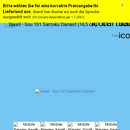
Bitte wählen Sie für eine korrekte Preisangabe Ihr
Lieferland aus.
Gleich hier drunter wo auch die Sprache
ausgewählt wird.
(EU-Umsatzsteuerreform per 1.7.2021)
Yaxell - Gou 101 Santoku Damast (16,5 cm)
Yaxell