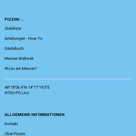
PIZZINI....
Stahlliste
Anleitungen - How-To
Gästebuch
Messer Weltweit
Wozu ein Messer?
48°18'06.4"N 14°17'19.5"E
872Q+PG Linz
ALLGEMEINE INFORMATIONEN
Kontakt
Über Pizzini