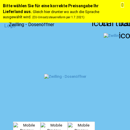
Bitte wählen Sie für eine korrekte Preisangabe Ihr
Lieferland aus.
Gleich hier drunter wo auch die Sprache
ausgewählt wird.
(EU-Umsatzsteuerreform per 1.7.2021)
Zwilling - Dosenöffner