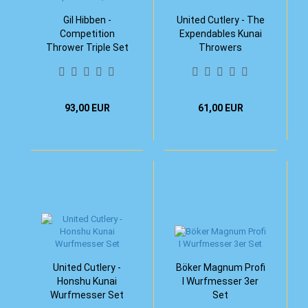
Gil Hibben -
United Cutlery - The
Competition
Expendables Kunai
Thrower Triple Set
Throwers
30,8 cm
93,00 EUR
61,00 EUR
United Cutlery -
Böker Magnum Profi
Honshu Kunai
I Wurfmesser 3er
Wurfmesser Set
Set