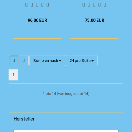
96,00 EUR
75,00 EUR
Sortieren nach
pro Seite
Sortieren nach
24 pro Seite
1
1
bis
14
(von insgesamt
14
)
Hersteller