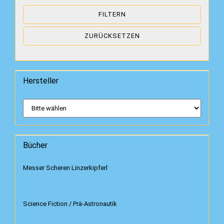
Nussholz
FILTERN
Nussschalen
Olivenholz
ZURÜCKSETZEN
Pappelholz
Pistazie
Stahl / Metall / Alu
Hersteller
Titan
Wacholderholz
Wengeholz
Bücher
Messer Scheren Linzerkipferl
Science Fiction / Prä-Astronautik