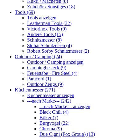
Kukri / Macheten (8)
Zubehör / Sonstiges (18)
Tools (69)
Tools anzeigen
Leatherman Tools (32)
Victorinox Tools (9)
Andere Tools (15)
Schnitzmesser (8)
Stubai Schnitzeisen (4)
Robert Sorby Schnitzmesser (2)
Outdoor / Camping (24)
Outdoor / Camping anzeigen
Campingbesteck (9)
Feuerstäbe - Fire Steel (4)
Paracord (1)
Outdoor Zeugs (9)
Küchenmesser (271)
Küchenmesser anzeigen
---nach Marke--- (242)
---nach Marke--- anzeigen
Black Chili (4)
Böker (7)
Burgvogel (22)
Chroma (9)
Due Cigni (Fox Group) (13)