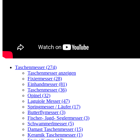
Taschenmesser (274)
Taschenmesser anzeigen
Fixiermesser (28)
Einhandmesser (81)
Taschenmesser (36)
Opinel (32)
Laguiole Messer (47)
Springmesser / Läufer (17)
Butterflymesser (3)
Fischer- Jagd- Seglermesser (3)
Schwammerlmesser (5)
Damast Taschenmesser (15)
Keramik Taschenmesser (1)