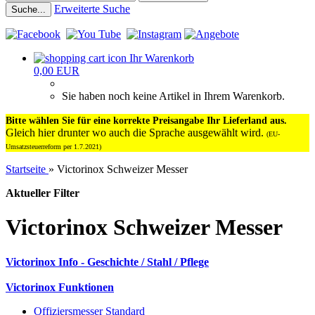
Erweiterte Suche
Suche...
Ihr Warenkorb
0,00 EUR
Sie haben noch keine Artikel in Ihrem Warenkorb.
Bitte wählen Sie für eine korrekte Preisangabe Ihr Lieferland aus.
Gleich hier drunter wo auch die Sprache ausgewählt wird.
(EU-
Umsatzsteuerreform per 1.7.2021)
Startseite
»
Victorinox Schweizer Messer
Aktueller Filter
Victorinox Schweizer Messer
Victorinox Info - Geschichte / Stahl / Pflege
Victorinox Funktionen
Offiziersmesser Standard