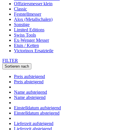
Offiziersmesser klein
Classic
Feststellmesser
Alox (Metallschalen)
Sonstige
Limited Editions
Swiss Tools
Ex-Wenger Messer
Etuis / Ketten
Victorinox Ersatzteile
FILTER
Sortieren nach
Preis aufsteigend
Preis absteigend
Name aufsteigend
Name absteigend
Einstelldatum aufsteigend
Einstelldatum absteigend
Lieferzeit aufsteigend
Lieferzeit absteigend