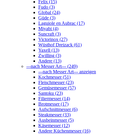
Felix (15)
Fudo (3)
Global (24)
Güde (3)
Laguiole en Aubrac (17)
Miyabi (4)
Suncraft (3)
Victorinox (27)
Wüsthof Dreizack (61)
Yaxell (13)
Zwilling (3)
Andere (13)
---nach Messer Art--- (249)
---nach Messer Art--- anzeigen
Kochmesser (51)
Fleischmesser (23)
Gemüsemesser (57)
Santoku (23)
Filiermesser (14)
Brotmesser (17)
Aufschnittmesser (6)
Steakmesser (33)
Ausbeinmesser (5)
Käsemesser (12)
Andere Küchenmesser (16)