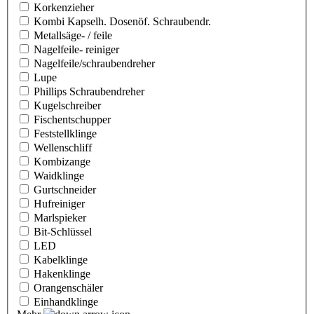
Korkenzieher
Kombi Kapselh. Dosenöf. Schraubendr.
Metallsäge- / feile
Nagelfeile- reiniger
Nagelfeile/schraubendreher
Lupe
Phillips Schraubendreher
Kugelschreiber
Fischentschupper
Feststellklinge
Wellenschliff
Kombizange
Waidklinge
Gurtschneider
Hufreiniger
Marlspieker
Bit-Schlüssel
LED
Kabelklinge
Hakenklinge
Orangenschäler
Einhandklinge