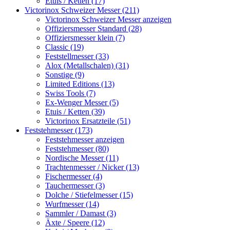
Etuis / Ketten (17)
Victorinox Schweizer Messer (211)
Victorinox Schweizer Messer anzeigen
Offiziersmesser Standard (28)
Offiziersmesser klein (7)
Classic (19)
Feststellmesser (33)
Alox (Metallschalen) (31)
Sonstige (9)
Limited Editions (13)
Swiss Tools (7)
Ex-Wenger Messer (5)
Etuis / Ketten (39)
Victorinox Ersatzteile (51)
Feststehmesser (173)
Feststehmesser anzeigen
Feststehmesser (80)
Nordische Messer (11)
Trachtenmesser / Nicker (13)
Fischermesser (4)
Tauchermesser (3)
Dolche / Stiefelmesser (15)
Wurfmesser (14)
Sammler / Damast (3)
Äxte / Speere (12)